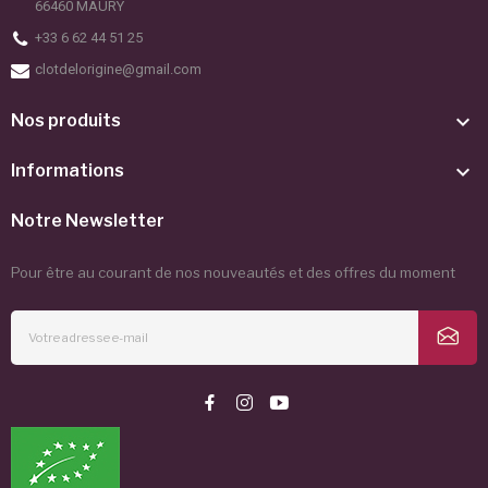
66460 MAURY
+33 6 62 44 51 25
clotdelorigine@gmail.com

Nos produits

Informations
Notre Newsletter
Pour être au courant de nos nouveautés et des offres du moment