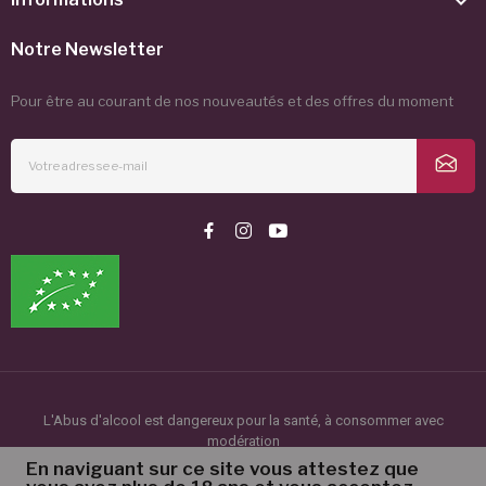

Notre Newsletter
Pour être au courant de nos nouveautés et des offres du moment
L'Abus d'alcool est dangereux pour la santé, à consommer avec
modération
©2024 Le Clot de l'Origine. Tous droits réservés.
En naviguant sur ce site vous attestez que