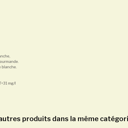
anche,
 gourmande.
e blanche.
2T=31 mg/l
autres produits dans la même catégori