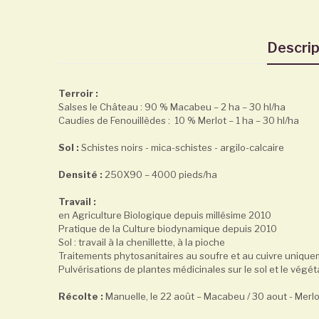
Descrip
Terroir :
Salses le Château : 90 % Macabeu – 2 ha – 30 hl/ha
Caudies de Fenouillèdes : 10 % Merlot – 1 ha – 30 hl/ha
Sol :
Schistes noirs - mica-schistes - argilo-calcaire
Densité :
250X90 – 4000 pieds/ha
Travail :
en Agriculture Biologique depuis millésime 2010
Pratique de la Culture biodynamique depuis 2010
Sol : travail à la chenillette, à la pioche
Traitements phytosanitaires au soufre et au cuivre unique
Pulvérisations de plantes médicinales sur le sol et le végéta
Récolte :
Manuelle, le 22 août – Macabeu / 30 aout - Me