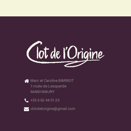
Marc et Caroline BARRIOT
1 route de Lesquerde
66460 MAURY
+33 6 62 44 51 25
clotdelorigine@gmail.com