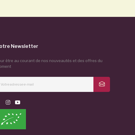
otre Newsletter
ur être au courant de nos nouveautés et des offres du
oment