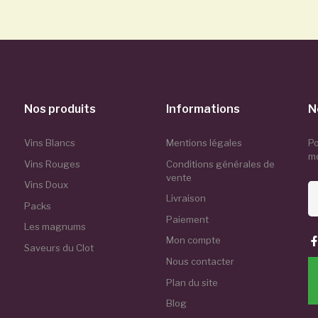
Nos produits
Informations
N
Vins Blancs
Mentions légales
Po
m
Vins Rouges
Conditions générales de
vente
Vins Doux
Livraison
Packs
Paiement
Les magnums
Mon compte
Saveurs du Clot
Nous contacter
Plan du site
Blog