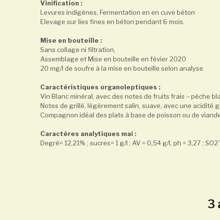
Vinification :
Levures indigènes, Fermentation en en cuve béton
Elevage sur lies fines en béton pendant 6 mois.
Mise en bouteille :
Sans collage ni filtration,
Assemblage et Mise en bouteille en févier 2020
20 mg/l de soufre à la mise en bouteille selon analyse
Caractéristiques organoleptiques :
Vin Blanc minéral, avec des notes de fruits frais – pèche bl
Notes de grillé, légèrement salin, suave, avec une acidité
Compagnon idéal des plats à base de poisson ou de viand
Caractères analytiques mai :
Degré= 12,21% ; sucres= 1 g/l ; AV = 0,54 g/l, ph = 3,27 ; SO
3 