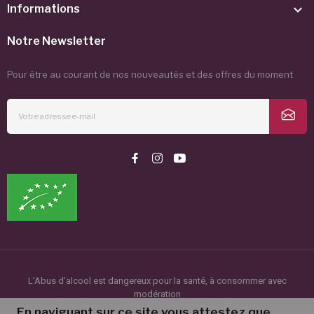

Informations
Notre Newsletter
Pour être au courant de nos nouveautés et des offres du moment
L'Abus d'alcool est dangereux pour la santé, à consommer avec
modération
©2024 Le Clot de l'Origine. Tous droits réservés.
En naviguant sur ce site vous attestez que