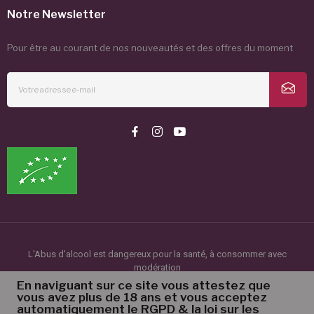
Notre Newsletter
Pour être au courant de nos nouveautés et des offres du moment
L'Abus d'alcool est dangereux pour la santé, à consommer avec
modération
©2024 Le Clot de l'Origine. Tous droits réservés.
En naviguant sur ce site vous attestez que
vous avez plus de 18 ans et vous acceptez
automatiquement le RGPD & la loi sur les