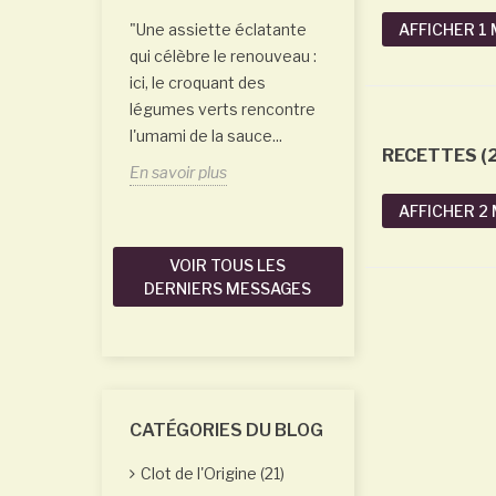
de l'intercep da
AFFICHER 1
"Une assiette éclatante
Grenaches
qui célèbre le renouveau :
ici, le croquant des
Saviez-vous qu'on
légumes verts rencontre
frôler une vigne à
l'umami de la sauce...
quelques millimèt
RECETTES (2
jamais la toucher 
En savoir plus
En savoir plus
AFFICHER 2
VOIR TOUS LES
DERNIERS MESSAGES
CATÉGORIES DU BLOG
Clot de l'Origine (21)