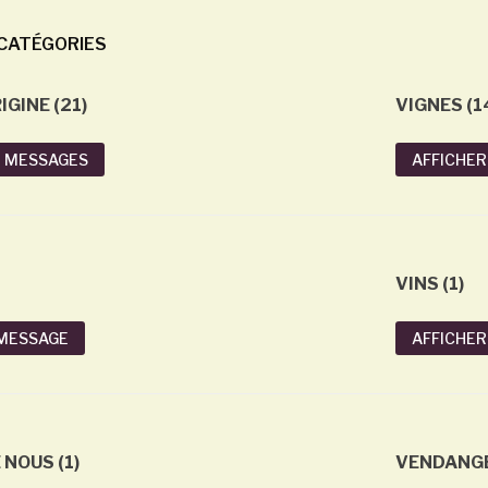
CATÉGORIES
IGINE (21)
VIGNES (1
1 MESSAGES
AFFICHER
VINS (1)
Taille en gobelet du
 MESSAGE
AFFICHER
grenache
Taille en Gobelet du
grenache, Pourquoi?
MISE en BOUTEILLE
du TROUBLE FAIT
En savoir plus
 NOUS (1)
VENDANGE
2023
ssage