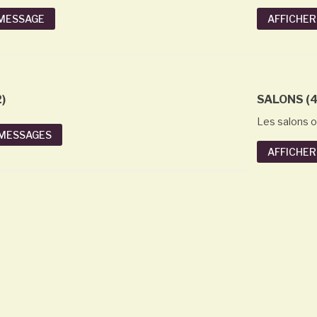
ns les
 MESSAGE
AFFICHER
Première Mise en
Bouteille de l'année: le
Trouble Fait 2023
 peut
En savoir plus
res sans
)
SALONS (4
?
Les salons o
 MESSAGES
AFFICHER