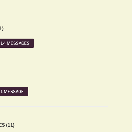
4)
 14 MESSAGES
Taille 2026 - La
 1 MESSAGE
coulure du Grenache
Taille 2026 - qu'est ce que
c'est que La coulure du
Grenache
S (11)
Terroirissime Lille
En savoir plus