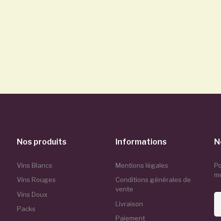
Nos produits
Informations
N
Vins Blancs
Mentions légales
Po
m
Vins Rouges
Conditions générales de
vente
Vins Doux
Livraison
Packs
Paiement