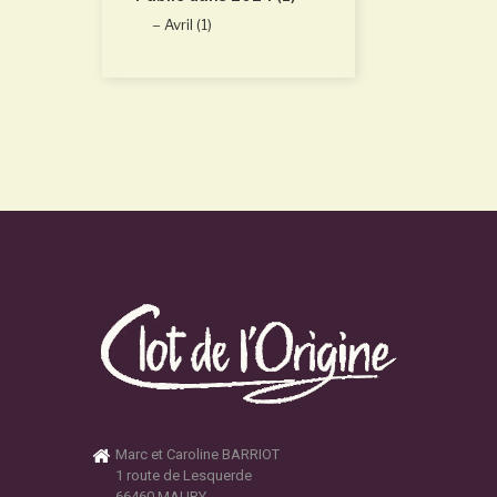
Avril (1)
Marc et Caroline BARRIOT
1 route de Lesquerde
66460 MAURY