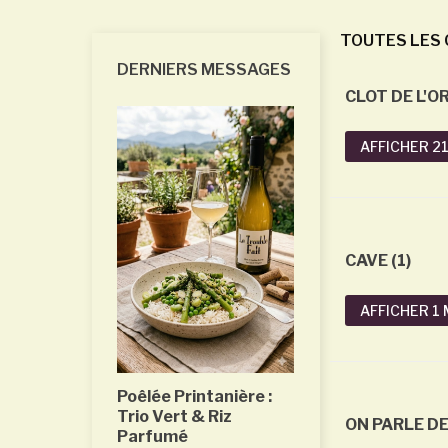
TOUTES LES 
DERNIERS MESSAGES
CLOT DE L'OR
AFFICHER 2
Thon à la
 et aux
CAVE (1)
ges
reux et
AFFICHER 1
ie la
la sauce soja
fruits rouges,
Poêlée Printanière :
Trio Vert & Riz
ON PARLE DE
Parfumé
Mars 2026: Pa