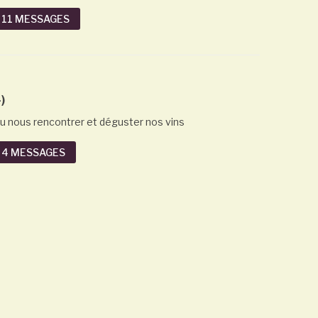
2026
 11 MESSAGES
Saloon Lille le 30 Mars
2026
En savoir plus
)
u nous rencontrer et déguster nos vins
 4 MESSAGES