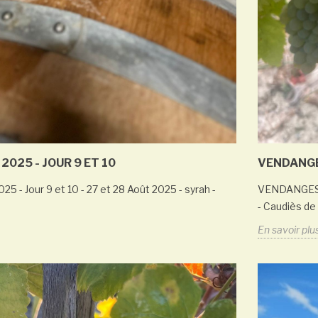
ns les
Première Mise en
Bouteille de l'année: le
Trouble Fait 2023
 peut
En savoir plus
res sans
?
025 - JOUR 9 ET 10
VENDANGES
- Jour 9 et 10 - 27 et 28 Août 2025 - syrah -
VENDANGES 20
- Caudiès de
En savoir plu