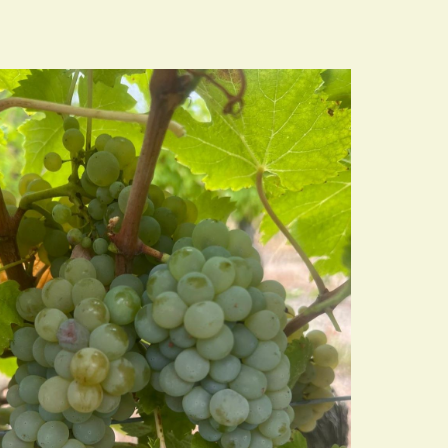
Taille 2026 - La
coulure du Grenache
Taille 2026 - qu'est ce que
c'est que La coulure du
Grenache
Terroirissime Lille
En savoir plus