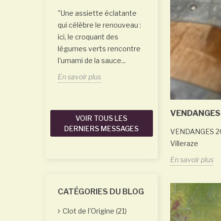
de l'intercep da
"Une assiette éclatante
Grenaches
qui célèbre le renouveau :
ici, le croquant des
Saviez-vous qu'on
légumes verts rencontre
frôler une vigne à
l'umami de la sauce...
quelques millimèt
jamais la toucher 
En savoir plus
En savoir plus
VENDANGES 2
VOIR TOUS LES
DERNIERS MESSAGES
VENDANGES 2025 
Villeraze
En savoir plus
CATÉGORIES DU BLOG
Clot de l'Origine (21)