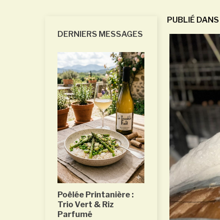
PUBLIÉ DANS 
DERNIERS MESSAGES
Thon à la
 et aux
ges
reux et
ie la
la sauce soja
fruits rouges,
Poêlée Printanière :
Trio Vert & Riz
Parfumé
Mars 2026: Pa