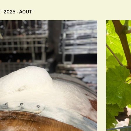
:"2025 - AOUT"
Taille en gobelet du
grenache
Taille en Gobelet du
grenache, Pourquoi?
MISE en BOUTEILLE
du TROUBLE FAIT
En savoir plus
2023
ssage